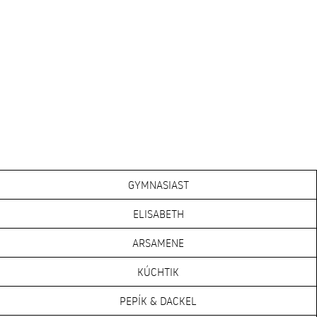
GYMNASIAST
ELISABETH
ARSAMENE
KÚCHTIK
PEPÍK & DACKEL