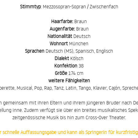
Stimmtyp
: Mezzosopran-Sopran / Zwischenfach
Haarfarbe:
Braun
Augenfarbe:
Braun
Nationalität
Deutsch
Wohnort
München
Sprachen
Deutsch (MS), Spanisch, Englisch
Dialekt
Kölsch
Konfektion
38
Größe
174 cm
weitere
Fähigkeiten
perette, Musical, Pop, Rap, Tanz, Latin, Tango, Klavier, Cajón, Sprech
m gemeinsam mit ihren Eltern und ihrem jüngeren Bruder nach De
ellung inne. Zudem verfügt sie über ein breites musikalisches 
zeitgenössische Musik bis hin zum Cross-Over Theater.
r schnelle Auffassungsgabe und kann als Springerin für kurzfristig