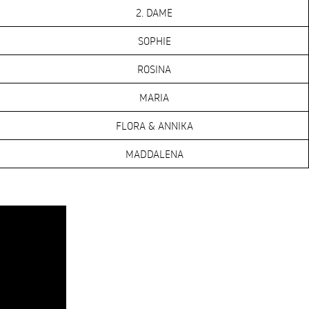
2. DAME
SOPHIE
ROSINA
MARIA
FLORA & ANNIKA
MADDALENA