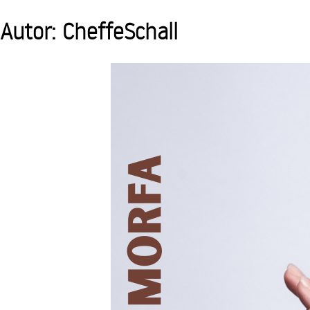
Skip
Autor:
CheffeSchall
to
content