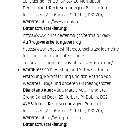
SE, Elgendorfer Str. 57, 56410 Montabaur,
Deutschland;
Rechtsgrundlagen:
Berechtigte
Interessen (Art. 6 Abs. 1 S. 1 lit. f) DSGVO);
Website:
https://www.ionos.de
;
Datenschutzerklärung:
https://www.ionos.de/terms-gtc/terms-privacy
.
Auftragsverarbeitungsvertrag:
https://www.ionos.de/hilfe/datenschutz/allgemeine-
informationen-zur-datenschutz-
grundverordnung-dsgvo/auftragsverarbeitung/
.
WordPress.com
:
Hosting und Software für die
Erstellung, Bereitstellung und den Betrieb von
Websites, Blogs und anderen Onlineangeboten;
Dienstanbieter:
Aut O’Mattic A8C Irland Ltd.,
Grand Canal Dock, 25 Herbert Pl, Dublin, D02
AY86, Irland;
Rechtsgrundlagen:
Berechtigte
Interessen (Art. 6 Abs. 1 S. 1 lit. f) DSGVO);
Website:
https://wordpress.com
;
Datenschutzerklärung: